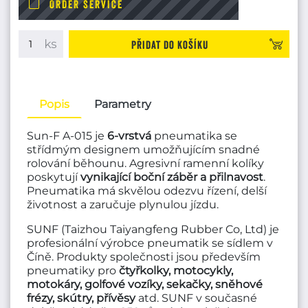
ORDER SERVICE
Přidat do košíku
Popis
Parametry
Sun-F A-015 je
6-vrstvá
pneumatika se
střídmým designem umožňujícím snadné
rolování běhounu. Agresivní ramenní kolíky
poskytují
vynikající boční záběr a přilnavost
.
Pneumatika má skvělou odezvu řízení, delší
životnost a zaručuje plynulou jízdu.
SUNF (Taizhou Taiyangfeng Rubber Co, Ltd) je
profesionální výrobce pneumatik se sídlem v
Číně. Produkty společnosti jsou především
pneumatiky pro
čtyřkolky, motocykly,
motokáry, golfové vozíky, sekačky, sněhové
frézy, skútry, přívěsy
atd. SUNF v současné