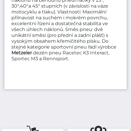
náklonu na běhounu pneumatiky v 25°,
30°,40°a 45° stupních (v závislosti na váze
motocyklu a tlaku). Vlastnosti: Maximální
přilnavost na suchém i mokrém povrchu,
excelentní řízení a dostatečná stabilita ve
všech úhlech náklonů. Směs pneu: dvě
unikátní směsi (pro přední a zadní plášť) s
vysokým obsahem křemičitého písku. Do
stejné kategorie sportovní pneu řadí výrobce
Metzeler
dezén pneu
Racetec K3 Interact
,
Sportec M3
a
Rennsport
.