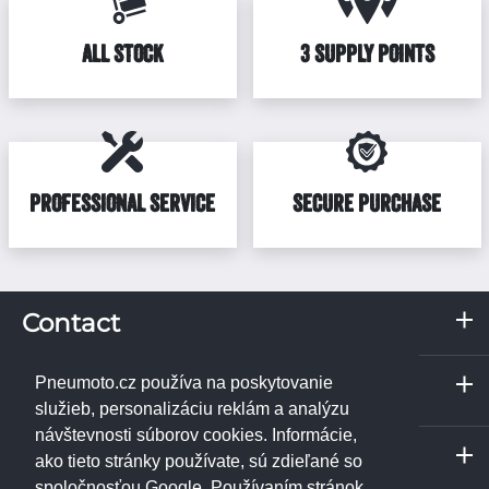
ALL STOCK
3 SUPPLY POINTS
PROFESSIONAL SERVICE
SECURE PURCHASE
Contact
RKN, s.r.o.
Service and supply point place
Pneumoto.cz používa na poskytovanie
Pražská 287
Prague
373 67
Borek u Českých Budějovic
služieb, personalizáciu reklám a analýzu
IČ: 02531348
Janpet - pneuservis
návštevnosti súborov cookies. Informácie,
Service and supply point place
DIČ: CZ02531348
Libušská 230/74
ako tieto stránky používate, sú zdieľané so
České Budějovice
142 00
Praha 4 - Libuš
spoločnosťou Google. Používaním stránok