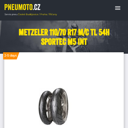
menu
Servis pneu
České Budějovice / Praha / Říčany
Úvodná stránka
PNEUMATIKY MOTORKY
Metzeler 110/70 R17 M/C TL 54H
Sportec M5 INT
2-5 days