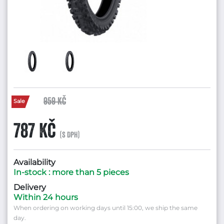
959 Kč
Sale
787 Kč
(s DPH)
Availability
In-stock : more than 5 pieces
Delivery
Within 24 hours
When ordering on working days until 15:00, we ship the same
day.