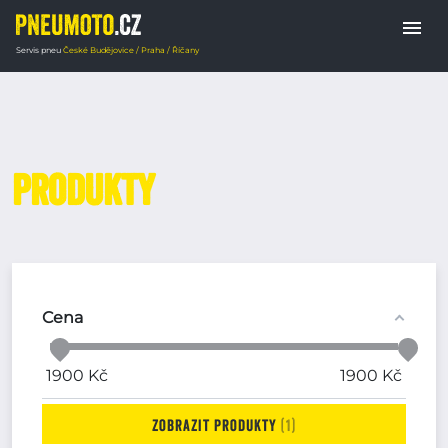
menu
Servis pneu
České Budějovice / Praha / Říčany
Produkty
Domů
Cena
1900
Kč
1900
Kč
zobrazit produkty
1