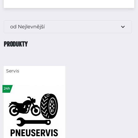
expand_more
od Nejlevnější
PRODUKTY
Servis
24h