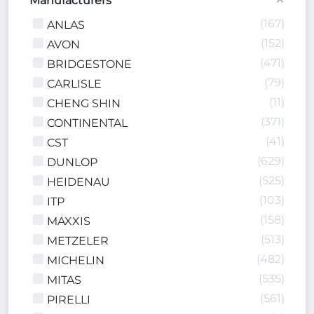
Manufacturers
167
ANLAS
152
AVON
471
BRIDGESTONE
79
CARLISLE
11
CHENG SHIN
371
CONTINENTAL
41
CST
629
DUNLOP
525
HEIDENAU
103
ITP
158
MAXXIS
513
METZELER
482
MICHELIN
535
MITAS
561
PIRELLI