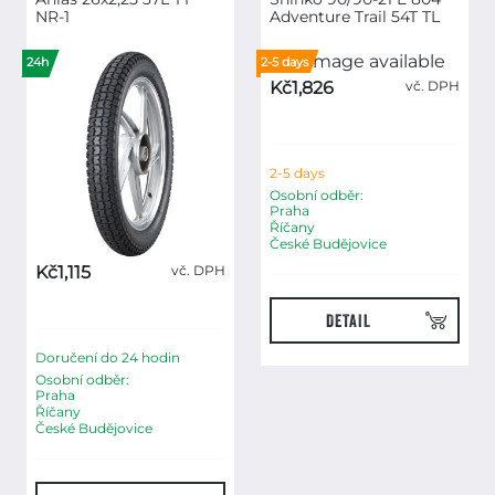
NR-1
Adventure Trail 54T TL
24h
2-5 days
Kč1,826
vč. DPH
2-5 days
Osobní odběr:
Praha
Říčany
České Budějovice
Kč1,115
vč. DPH
DETAIL
Doručení do 24 hodin
Osobní odběr:
Praha
Říčany
České Budějovice