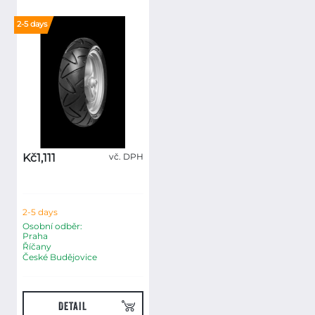
2-5 days
Kč1,111
vč. DPH
2-5 days
Osobní odběr:
Praha
Říčany
České Budějovice
DETAIL