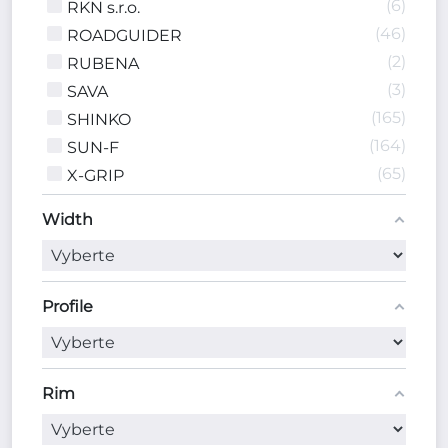
6
RKN s.r.o.
46
ROADGUIDER
2
RUBENA
3
SAVA
165
SHINKO
164
SUN-F
65
X-GRIP
Width
Profile
Rim