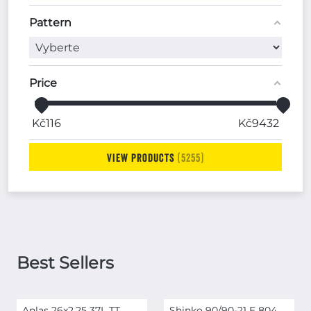
Pattern
Price
Kč
116
Kč
9432
View products
5255
Best Sellers
Anlas 26x2,25 37L TT
Shinko 90/90-21 E 804