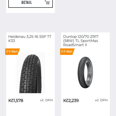
DETAIL
Heidenau 3,25-16 55P TT
Dunlop 120/70 ZR17
K33
(58W) TL SportMax
RoadSmart II
2-5 days
2-5 days
Kč1,578
vč. DPH
Kč2,239
vč. DPH