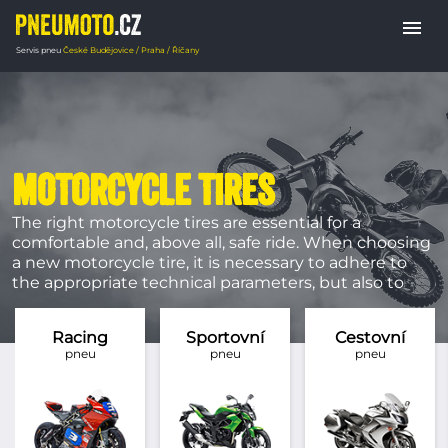
menu
Servis pneu
České Budějovice / Praha / Říčany
MOTORCYCLE TIRES
The right motorcycle tires are essential for a
comfortable and, above all, safe ride. When choosing
a new motorcycle tire, it is necessary to adhere to
the appropriate technical parameters, but also to
take into account the riding style and method of
use.
Racing
Sportovní
Cestovní
pneu
pneu
pneu