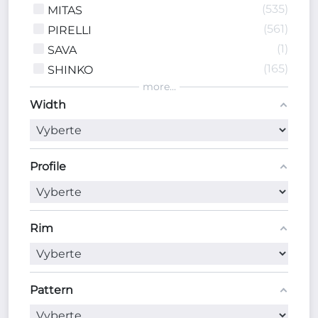
535
MITAS
561
PIRELLI
1
SAVA
165
SHINKO
more...
Width
Profile
Rim
Pattern