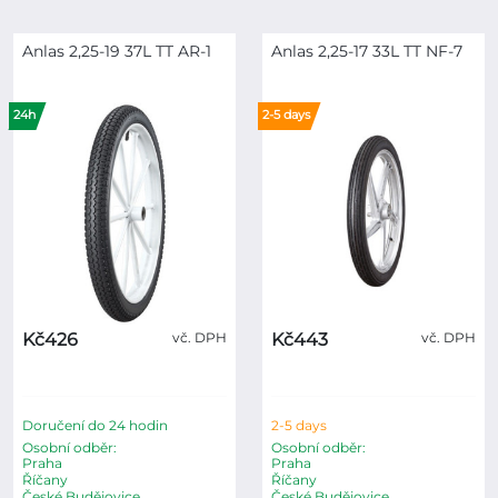
Anlas 2,25-19 37L TT AR-1
Anlas 2,25-17 33L TT NF-7
24h
2-5 days
Kč426
vč. DPH
Kč443
vč. DPH
Doručení do 24 hodin
2-5 days
Osobní odběr:
Osobní odběr:
Praha
Praha
Říčany
Říčany
České Budějovice
České Budějovice