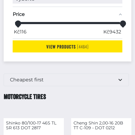
Price
Kč
116
Kč
9432
View products
4464
expand_more
Cheapest first
MOTORCYCLE TIRES
Shinko 80/100-17 46S TL
Cheng Shin 2,00-16 20B
SR 613 DOT 2817
TT C-109 - DOT 0212