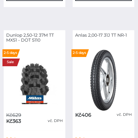
Dunlop 2,50-12 37M TT
Anlas 2,00-17 31J TT NR-1
MX51 - DOT 5110
2-5 days
2-5 days
Sale
Kč629
Kč406
vč. DPH
Kč363
vč. DPH