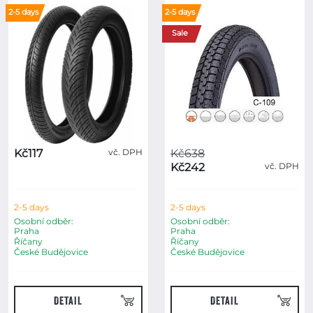
2-5 days
2-5 days
Sale
Kč117
vč. DPH
Kč638
Kč242
vč. DPH
2-5 days
2-5 days
Osobní odběr:
Osobní odběr:
Praha
Praha
Říčany
Říčany
České Budějovice
České Budějovice
DETAIL
DETAIL