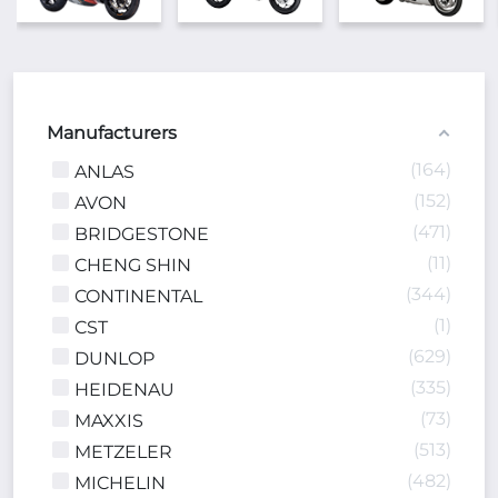
Home
MOTORCYCLE TIRES
Manufacturers
164
ANLAS
152
AVON
471
BRIDGESTONE
11
CHENG SHIN
344
CONTINENTAL
1
CST
629
DUNLOP
335
HEIDENAU
73
MAXXIS
513
METZELER
482
MICHELIN